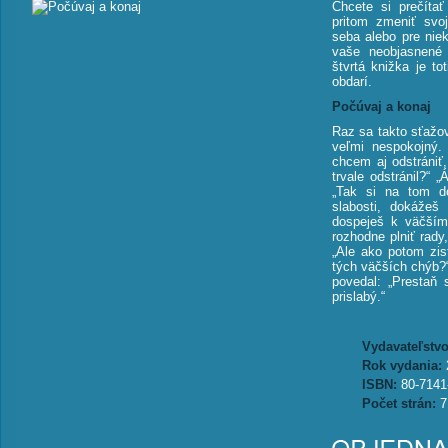
Chcete si prečítať
pritom zmeniť svoj
seba alebo pre nie
vaše neobjasnené 
štvrtá knižka je to
obdarí.
Počúvaj a konaj
Raz sa takto sťažov
veľmi nespokojný.
chcem aj odstrániť,
trvale odstránil?“ „
„Tak si na tom do
slabosti, dokážeš
dospeješ k väčším
rozhodne plniť rady,
„Ale ako potom zi
tých väčších chýb?“
povedal: „Prestaň 
prislabý.“
Vydavateľstv
Rok vydania:
ISBN:
80-7141
Počet strán:
7