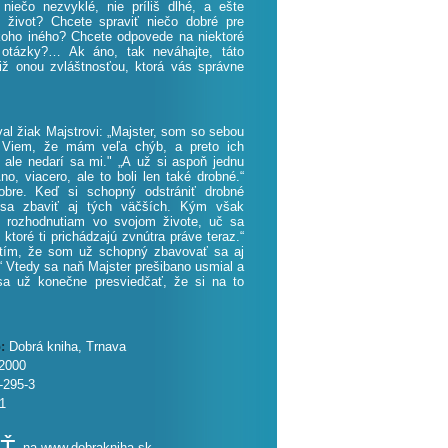
 niečo nezvyklé, nie príliš dlhé, a ešte
 život? Chcete spraviť niečo dobré pre
koho iného? Chcete odpovede na niektoré
otázky?… Ak áno, tak neváhajte, táto
tiž onou zvláštnosťou, ktorá vás správne
al žiak Majstrovi: „Majster, som so sebou
 Viem, že mám veľa chýb, a preto ich
 ale nedarí sa mi." „A už si aspoň jednu
Áno, viacero, ale to boli len také drobné.“
bre. Keď si schopný odstrániť drobné
 sa zbaviť aj tých väčších. Kým však
 rozhodnutiam vo svojom živote, uč sa
 ktoré ti prichádzajú zvnútra práve teraz.“
stím, že som už schopný zbavovať sa aj
 Vtedy sa naň Majster prešibano usmial a
sa už konečne presviedčať, že si na to
o:
Dobrá kniha, Trnava
2000
-295-3
1
na
www.dobrakniha.sk