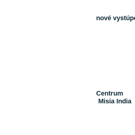
V súčasnosti
nové vystúp
nové športov
doterajších v
linku:
http://
Začiatkom d
dobrovoľníko
zamerané na 
neskôr.
Do pozornos
Centrum
:
ht
„
Misia India
“
podporuje aj
výchovy a vzd
Aktualizoval
zaujímavosti.