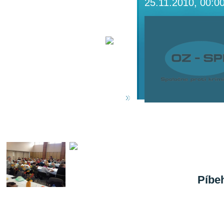
25.11.2010, 00:0
KYBERNETICKEJ PREVENCIE: OZ SPK
POKRAČUJE V OSVETOVÝCH
AKTIVITÁCH PRE SENIOROV A MLÁDEŽ
V BRATISLAVSKOM REGIÓNE
16.07.2025
ROZSIAHLA OSVETOVÁ KAMPAŇ OZ
SPK V ROKU 2024: OCHRANA
SÚKROMIA A KYBERNETICKÁ
BEZPEČNOSŤ PRE SENIOROV A
MLADÝCH V BRATISLAVSKOM REGIÓNE
15.07.2025
predškolskéh
materiály s t
ešte začiatk
Ako sme aviz
odovzdali ďal
nazval „
Píbe
potvrdené, ta
tohto roka. 
svojom živote