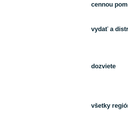
cennou pom
psychologick
V súčasnosti
vydať a dist
s témou „pre
v uvedenej te
sa rozhodli t
pracovníkom p
dozviete
rele
marihuany, ta
dôležité fakt
LUX na:
http
V spolupráci
všetky regi
plánujeme zah
chceli tento 
môžu už tera