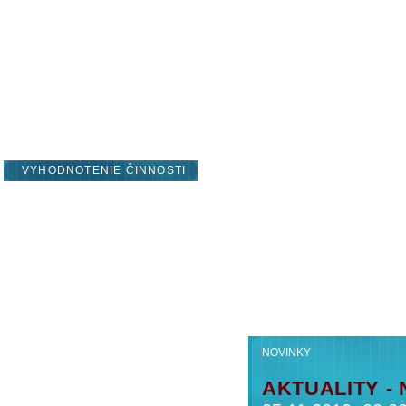
INFO OZ-SPK
PRESTÍŽ PROJEKTU
VYHODNOTENIE ČINNOSTI
SPOLUPRÁCA
NOVINKY
ZAUJÍMAVOSTI
NOVINKY
AKTUALITY -
ZAČIATOK ROKA 2025 V ZNAMENÍ