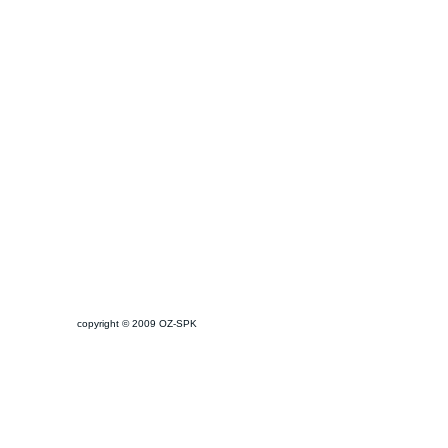
copyright © 2009 OZ-SPK